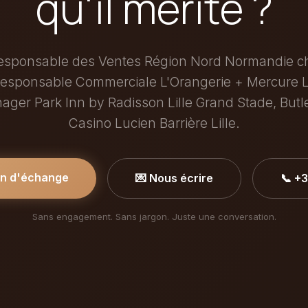
qu'il mérite ?
Responsable des Ventes Région Nord Normandie c
 Responsable Commerciale L'Orangerie + Mercure Li
ger Park Inn by Radisson Lille Grand Stade, Butle
Casino Lucien Barrière Lille.
in d'échange
💌 Nous écrire
📞 +
Sans engagement. Sans jargon. Juste une conversation.