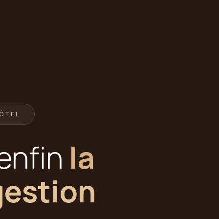
ÔTEL
 enfin
la
gestion