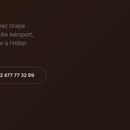
hez Grape
lle Aéroport,
r à l'Hôtel
32 477 77 32 99