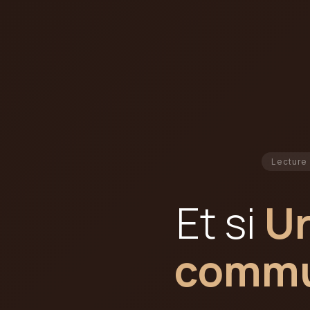
Lecture 
Et si
Ur
commun