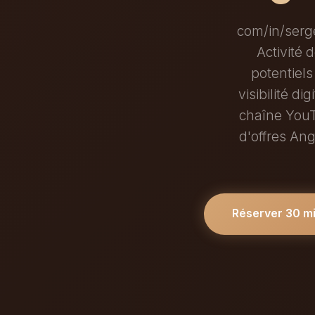
com/in/serge
Activité 
potentiels
visibilité d
chaîne YouT
d'offres Ang
Réserver 30 m