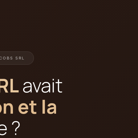
COBS SRL
RL
avait
n et la
e ?