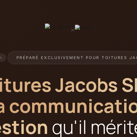
×
PRÉPARÉ EXCLUSIVEMENT POUR TOITURES JA
n
itures Jacobs S
a communicatio
stion
qu'il mérit