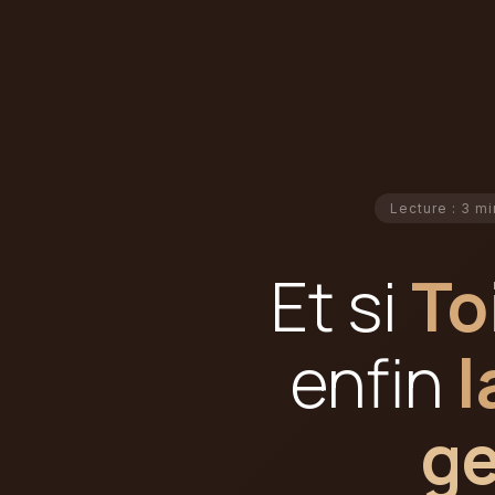
Lecture : 3 mi
Et si
To
enfin
l
ge