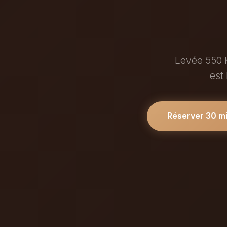
Levée 550 K
est
Réserver 30 m