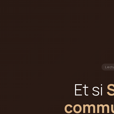
Lectu
Et si
commun