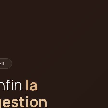
NÊ
nfin
la
gestion