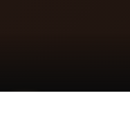
Réserver un
💌 Écrivez-
📞 Appelez-
appel
nous
nous
Ce que nous avons
compris de
découverte
vous