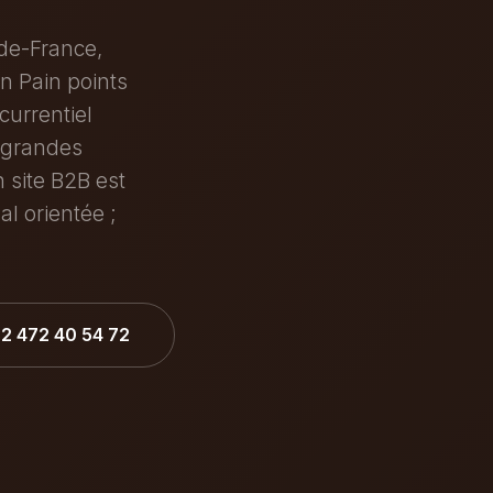
-de-France,
on Pain points
currentiel
x grandes
 site B2B est
l orientée ;
32 472 40 54 72