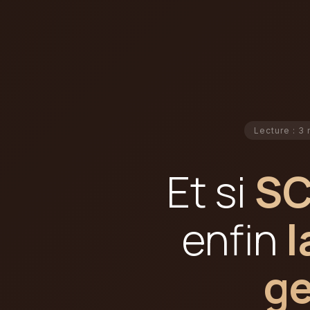
Lecture : 3 
Et si
SC
enfin
l
ge