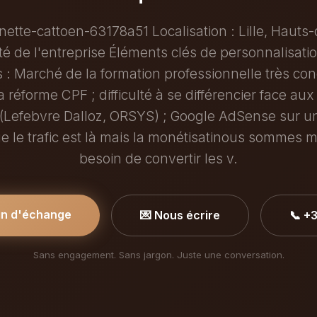
ette-cattoen-63178a51 Localisation : Lille, Hauts
té de l'entreprise Éléments clés de personnalisati
s : Marché de la formation professionnelle très con
a réforme CPF ; difficulté à se différencier face au
(Lefebvre Dalloz, ORSYS) ; Google AdSense sur un
e le trafic est là mais la monétisatinous sommes ma
besoin de convertir les v.
in d'échange
💌 Nous écrire
📞 +
Sans engagement. Sans jargon. Juste une conversation.