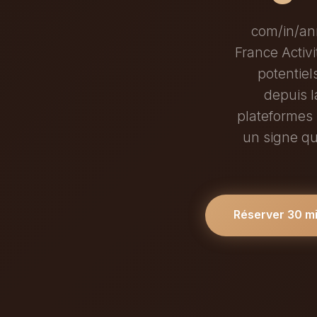
com/in/ann
France Activi
potentiel
depuis l
plateformes 
un signe qu
Réserver 30 m