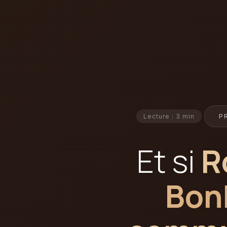
P
Lecture : 3 min
Et si
R
Bo