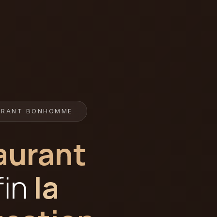
AURANT BONHOMME
aurant
fin
la