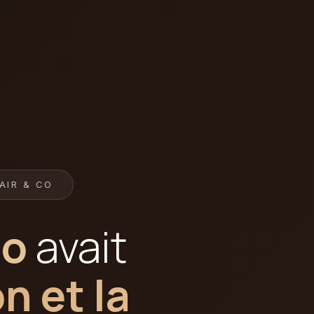
AIR & CO
Co
avait
n et la