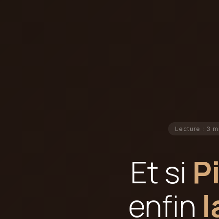
Lecture : 3 m
Et si
P
enfin
l