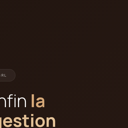
SRL
nfin
la
gestion