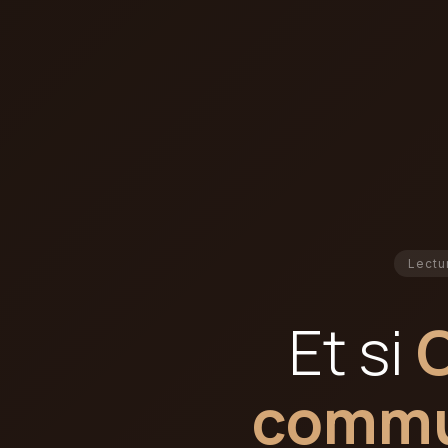
Lectu
Et si
commun