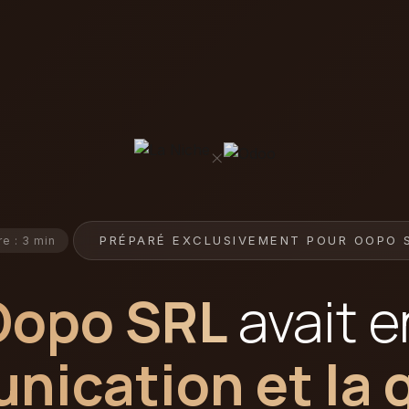
×
PRÉPARÉ EXCLUSIVEMENT POUR OOPO 
re : 3 min
Oopo SRL
avait e
ication et la 