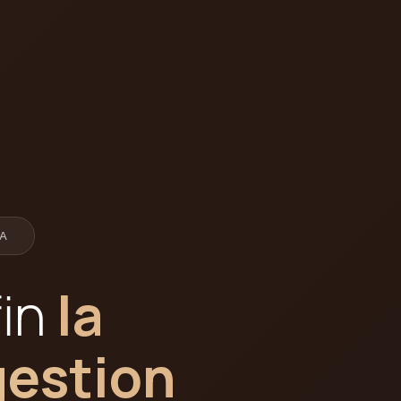
A
fin
la
gestion