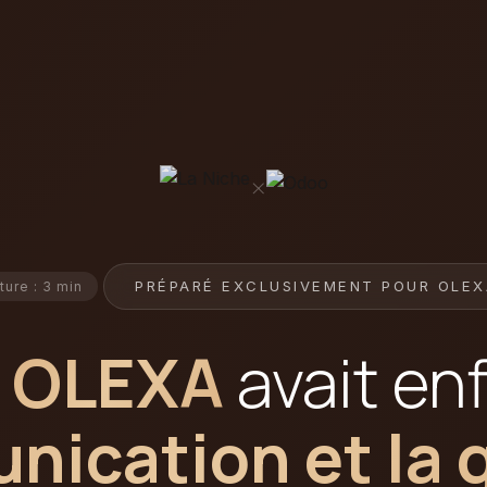
×
PRÉPARÉ EXCLUSIVEMENT POUR OLEX
ture : 3 min
i
OLEXA
avait en
ication et la 