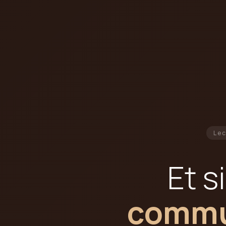
Lec
Et s
commun