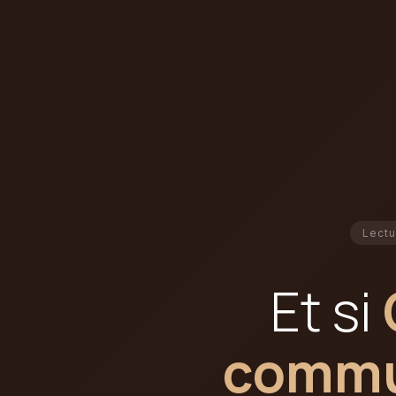
Lectu
Et si
commun