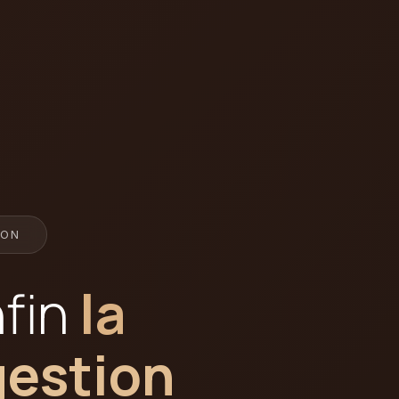
RON
nfin
la
gestion