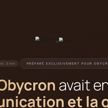
×
PRÉPARÉ EXCLUSIVEMENT POUR OBYC
re : 3 min
Obycron
avait e
ication et la 