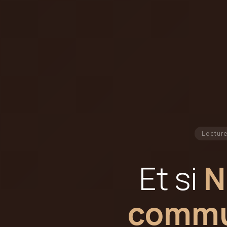
Lecture
Et si
N
commun