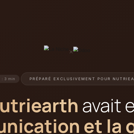
×
PRÉPARÉ EXCLUSIVEMENT POUR NUTRIE
 : 3 min
utriearth
avait 
ication et la 