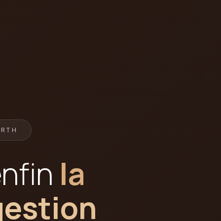
ARTH
enfin
la
gestion