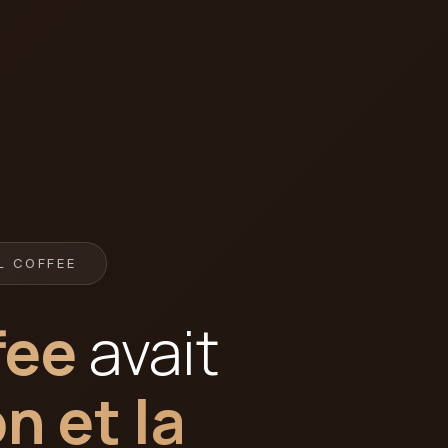
L COFFEE
fee
avait
n et la