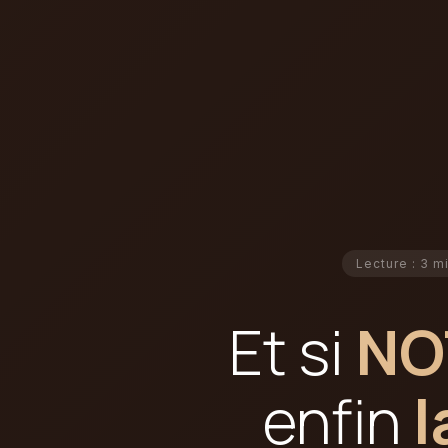
Lecture : 3 m
Et si
NO
enfin
l