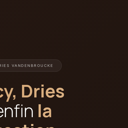
RIES VANDENBROUCKE
y, Dries
enfin
la