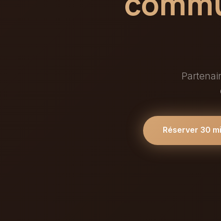
commun
Partenai
Réserver 30 m