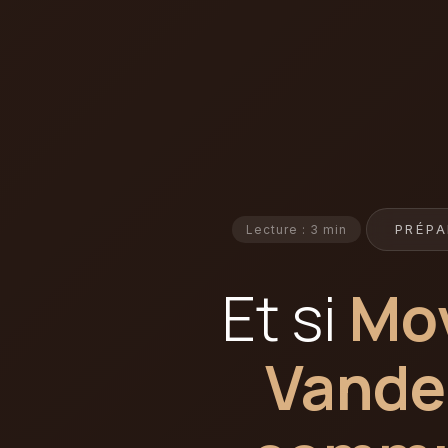
PRÉPA
Lecture : 3 min
Et si
Mov
Vande