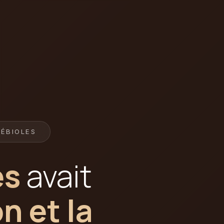
LÉBIOLES
es
avait
n et la