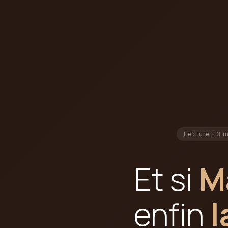
Lecture : 3 
Et si
M
enfin
l