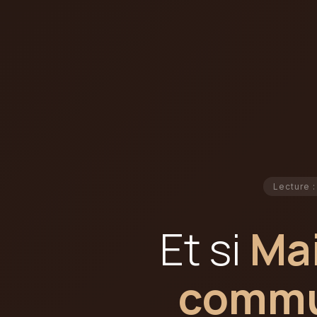
Lecture :
Et si
Mai
commun