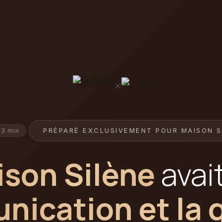
×
PRÉPARÉ EXCLUSIVEMENT POUR MAISON S
 3 min
son Silène
avai
ication et la 