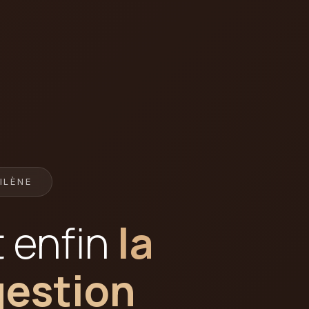
ILÈNE
t enfin
la
gestion