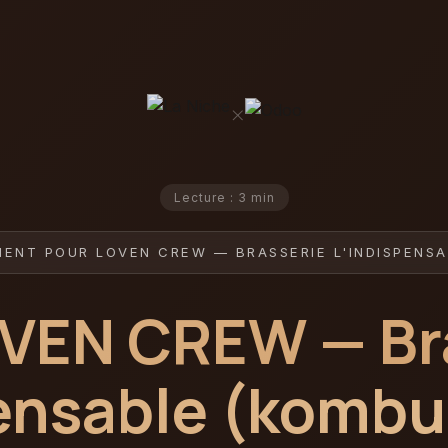
×
Lecture : 3 min
MENT POUR LOVEN CREW — BRASSERIE L'INDISPENSA
VEN CREW — Br
pensable (kombu