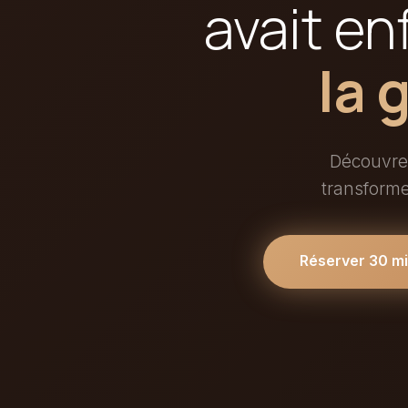
avait en
la 
Découvrez
transform
Réserver 30 m