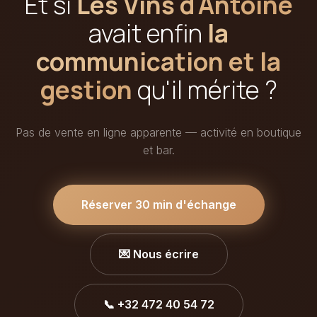
Et si
Les Vins d'Antoine
avait enfin
la
communication et la
gestion
qu'il mérite ?
Pas de vente en ligne apparente — activité en boutique
et bar.
Réserver 30 min d'échange
💌 Nous écrire
📞 +32 472 40 54 72