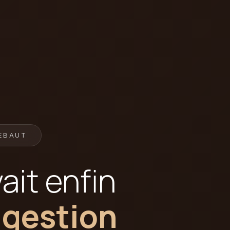
IEBAUT
ait enfin
 gestion