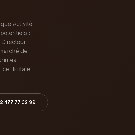
que Activité
potentiels :
Directeur
 marché de
 primes
ce digitale
32 477 77 32 99