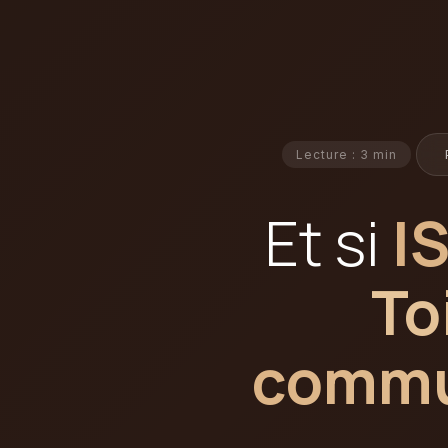
Lecture : 3 min
Et si
I
To
commun