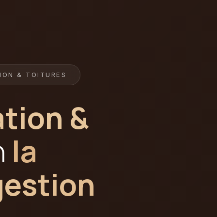
ION & TOITURES
ation &
n
la
gestion