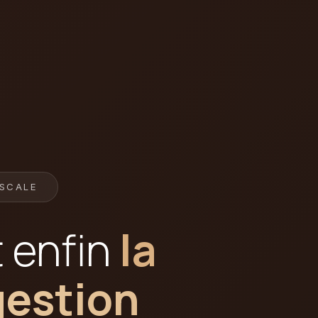
ESCALE
t enfin
la
gestion