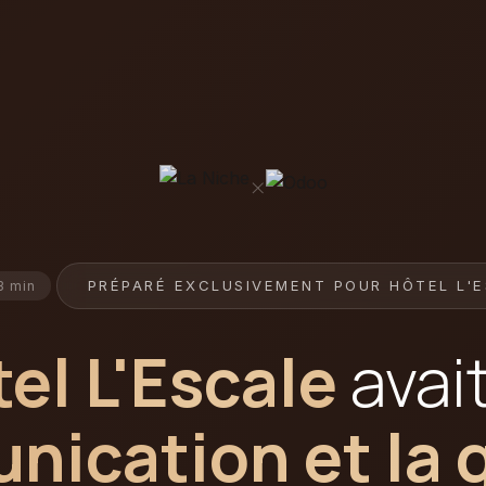
×
PRÉPARÉ EXCLUSIVEMENT POUR HÔTEL L'
3 min
el L'Escale
avai
ication et la 