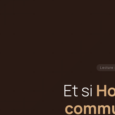
Lecture 
Et si
Ho
commun