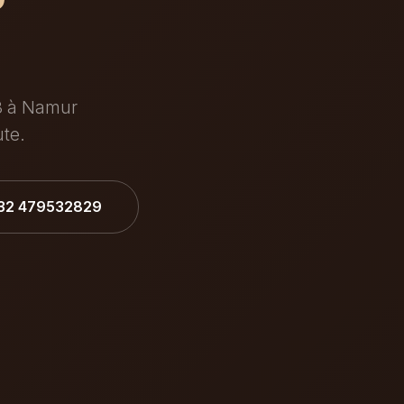
23 à Namur
ute.
+32 479532829