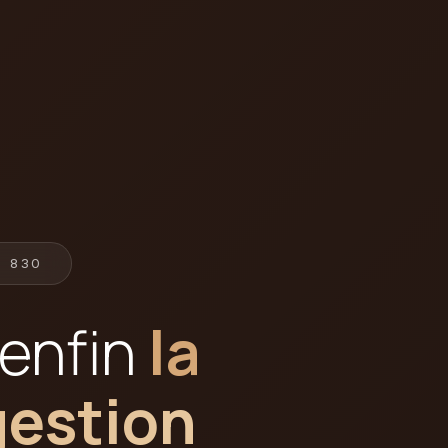
E 830
 enfin
la
gestion