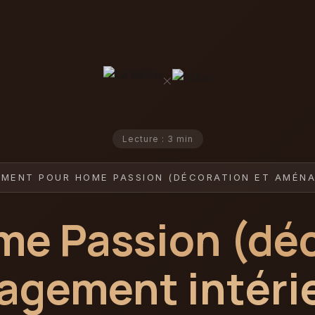
×
Lecture : 3 min
EMENT POUR HOME PASSION (DÉCORATION ET AMÉNA
e Passion (dé
agement intéri