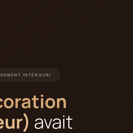
GEMENT INTÉRIEUR)
coration
eur)
avait