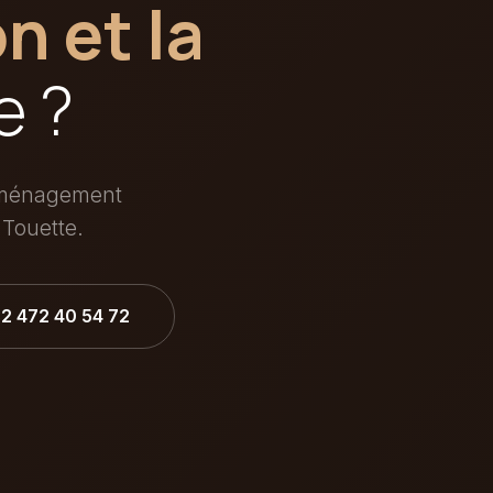
n et la
e ?
'aménagement
 Touette.
32 472 40 54 72