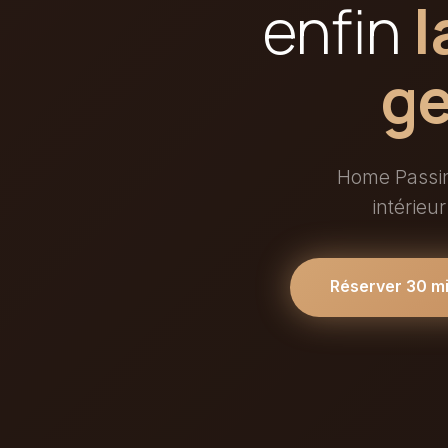
enfin
l
ge
Home Passin
intérieu
Réserver 30 m