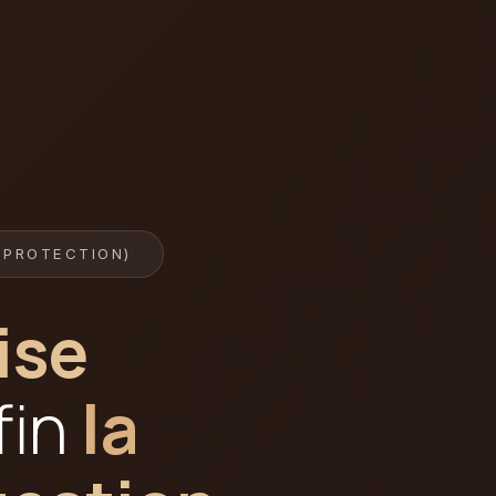
 PROTECTION)
ise
fin
la