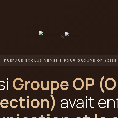
×
PRÉPARÉ EXCLUSIVEMENT POUR GROUPE OP (OISE
si
Groupe OP (O
ection)
avait en