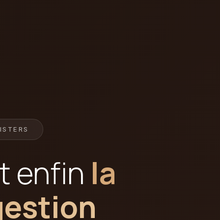
ISTERS
t enfin
la
gestion