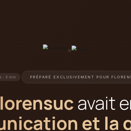
×
PRÉPARÉ EXCLUSIVEMENT POUR FLORE
e : 3 min
lorensuc
avait e
ication et la 