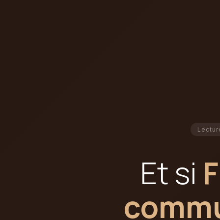
Lectur
Et si
F
commun