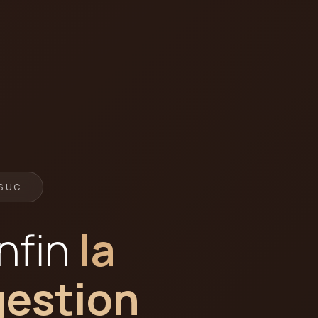
NSUC
nfin
la
gestion