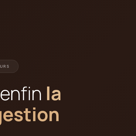
OURS
 enfin
la
gestion