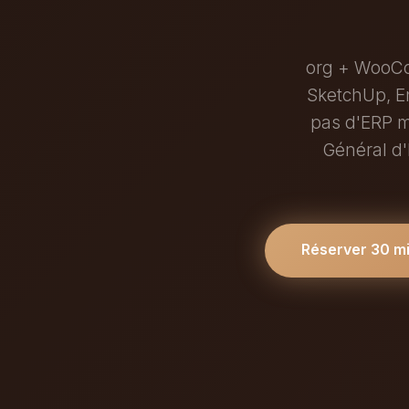
org + WooCo
SketchUp, En
pas d'ERP mé
Général d
Réserver 30 m