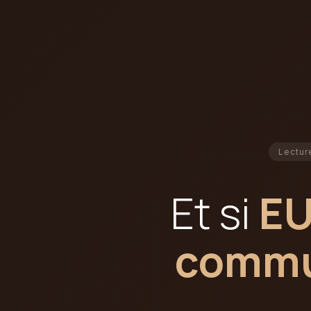
Lectur
Et si
E
commun