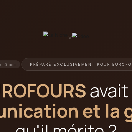
×
PRÉPARÉ EXCLUSIVEMENT POUR EUROF
e : 3 min
UROFOURS
avait
ication et la 
qu'il mérite ?