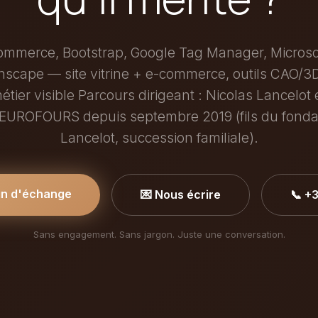
mmerce, Bootstrap, Google Tag Manager, Microsoft
scape — site vitrine + e-commerce, outils CAO/3D
tier visible Parcours dirigeant : Nicolas Lancelot 
'EUROFOURS depuis septembre 2019 (fils du fondat
Lancelot, succession familiale).
in d'échange
💌 Nous écrire
📞 +
Sans engagement. Sans jargon. Juste une conversation.