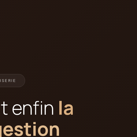
ISERIE
t enfin
la
gestion