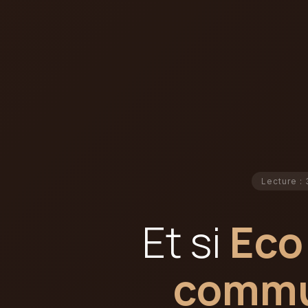
Lecture : 
Et si
Eco
commun