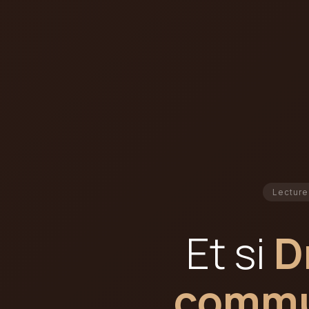
Lecture
Et si
D
commun