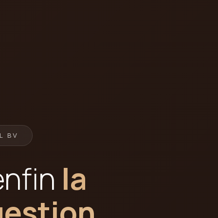
L BV
enfin
la
gestion