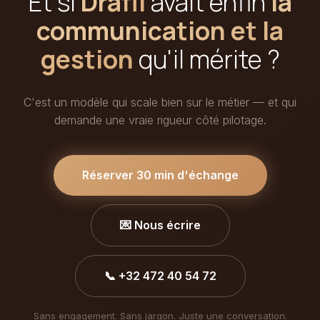
Et si
Drafil
avait enfin
la
communication et la
gestion
qu'il mérite ?
C'est un modèle qui scale bien sur le métier — et qui
demande une vraie rigueur côté pilotage.
Réserver 30 min d'échange
💌 Nous écrire
📞 +32 472 40 54 72
Sans engagement. Sans jargon. Juste une conversation.