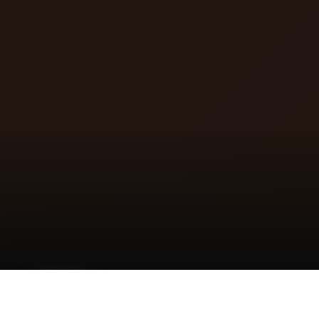
Réserver un
💌 Écrivez-
📞 Appelez-
appel