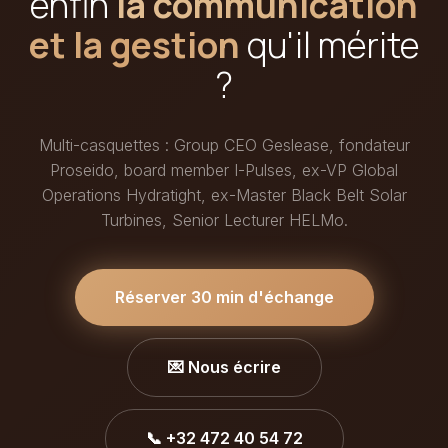
enfin
la communication
et la gestion
qu'il mérite
?
Multi-casquettes : Group CEO Geslease, fondateur
Proseido, board member I-Pulses, ex-VP Global
Operations Hydratight, ex-Master Black Belt Solar
Turbines, Senior Lecturer HELMo.
Réserver 30 min d'échange
💌 Nous écrire
📞 +32 472 40 54 72