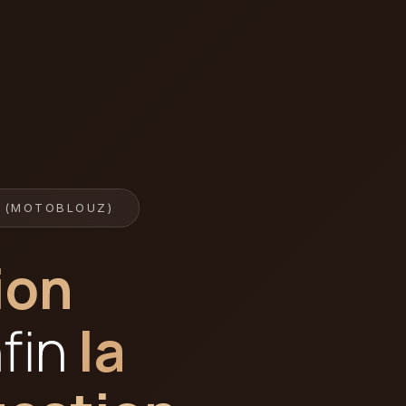
N (MOTOBLOUZ)
ion
nfin
la