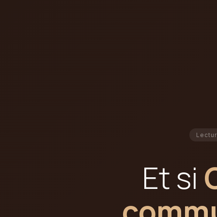
Lectur
Et si
commun