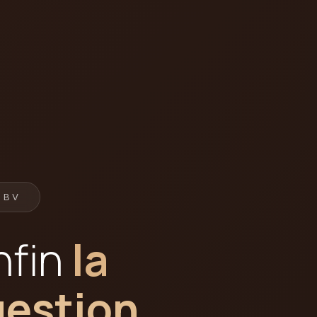
 BV
nfin
la
gestion