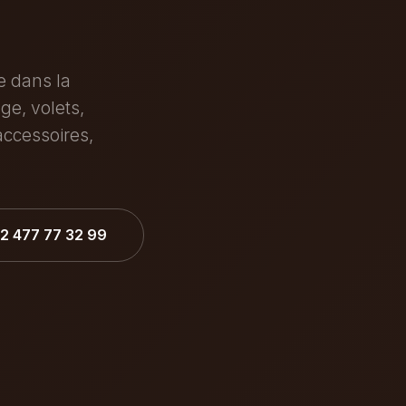
e dans la
age, volets,
accessoires,
32 477 77 32 99