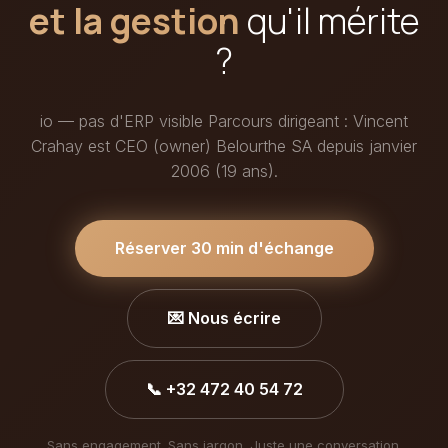
et la gestion
qu'il mérite
?
io — pas d'ERP visible Parcours dirigeant : Vincent
Crahay est CEO (owner) Belourthe SA depuis janvier
2006 (19 ans).
Réserver 30 min d'échange
💌 Nous écrire
📞 +32 472 40 54 72
Sans engagement. Sans jargon. Juste une conversation.