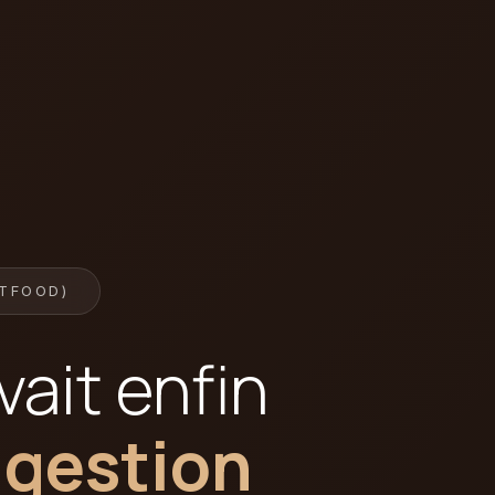
TFOOD)
vait enfin
 gestion